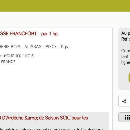
Au p
ISSE FRANCFORT
- par 1 kg
Ref
RIE BOIS - ALISSAS - PIECE - Kgs -
Conn
t
BOUCHERIE BOIS
tari
FRANCE
ligne
app
B D'Ardèche &amp; de Saison SCIC pour les
limentaires, principalement en provenance de l'agriculture 