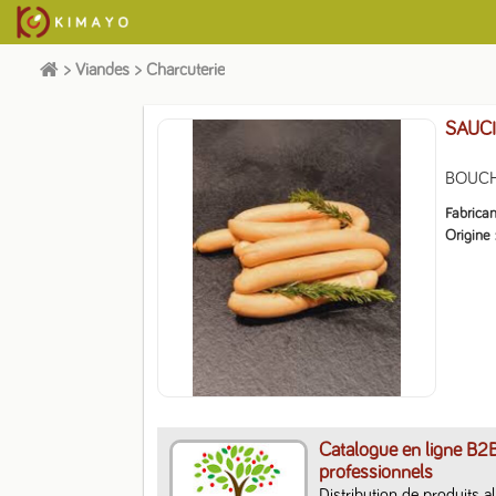
>
Viandes
>
Charcuterie
SAUC
BOUCHE
Fabrican
Origine
Catalogue en ligne B2
professionnels
Distribution de produits a