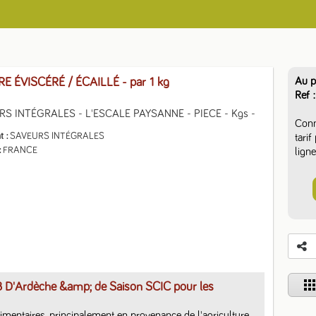
Au p
E ÉVISCÉRÉ / ÉCAILLÉ
- par 1 kg
Ref
S INTÉGRALES - L'ESCALE PAYSANNE - PIECE - Kgs -
Conn
t
SAVEURS INTÉGRALES
tari
FRANCE
ligne
app
B D'Ardèche &amp; de Saison SCIC pour les
limentaires, principalement en provenance de l'agriculture 