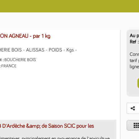
Au p
ON AGNEAU
- par 1 kg
Ref
RIE BOIS - ALISSAS - POIDS - Kgs -
Conn
t
BOUCHERIE BOIS
tari
FRANCE
ligne
app
B D'Ardèche &amp; de Saison SCIC pour les
limentaires, principalement en provenance de l'agriculture 