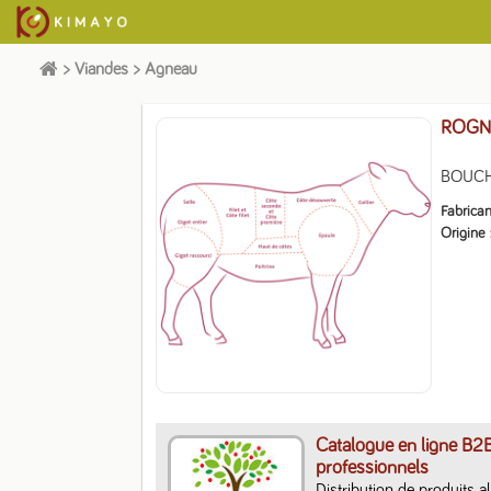
>
Viandes
>
Agneau
ROGN
BOUCHE
Fabrican
Origine
Catalogue en ligne B2
professionnels
Distribution de produits a