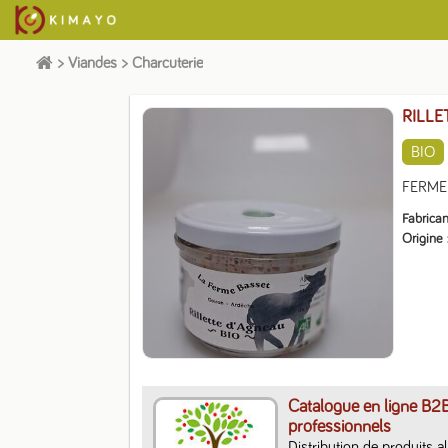
>
Viandes
>
Charcuterie
RILLE
BIO
FERME 
Fabrican
Origine
Catalogue en ligne B2
professionnels
Distribution de produits a