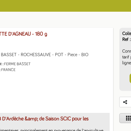
Coli
TTE D'AGNEAU
- 180 g
Ref
Conn
BASSET - ROCHESSAUVE - POT - Piece - BIO
tari
ligne
t
FERME BASSET
FRANCE
app
B D'Ardèche &amp; de Saison SCIC pour les
limentaires, principalement en provenance de l'agriculture 