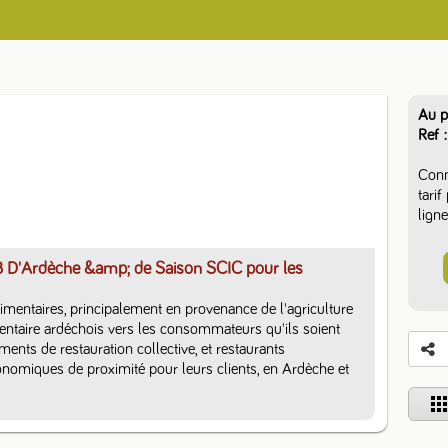
Au p
Ref
Conn
tari
ligne
B D'Ardèche &amp; de Saison SCIC pour les
limentaires, principalement en provenance de l'agriculture 
mentaire ardéchois vers les consommateurs qu'ils soient 
ements de restauration collective, et restaurants 
omiques de proximité pour leurs clients, en Ardèche et 
app