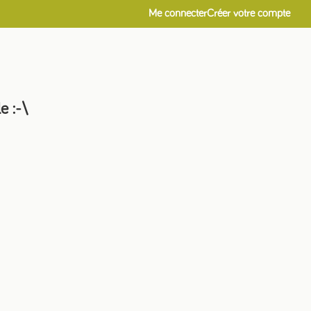
Me connecter
Créer votre compte
le
:-\