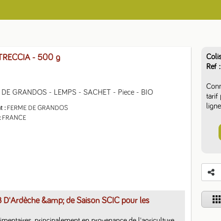
Coli
 TRECCIA
- 500 g
Ref
Conn
DE GRANDOS - LEMPS - SACHET - Piece - BIO
tari
ligne
t
FERME DE GRANDOS
FRANCE
app
B D'Ardèche &amp; de Saison SCIC pour les
limentaires, principalement en provenance de l'agriculture 