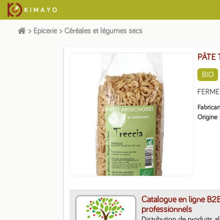
>
Epicerie
>
Céréales et légumes secs
PÂTE
BIO
FERME 
Fabrican
Origine
Catalogue en ligne B2
professionnels
Distribution de produits a