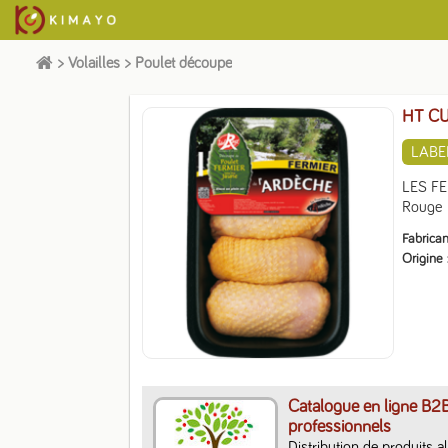
>
Volailles
>
Poulet découpe
HT CU
LABE
LES FE
Rouge
Fabrican
Origine
Catalogue en ligne B2
professionnels
Distribution de produits a