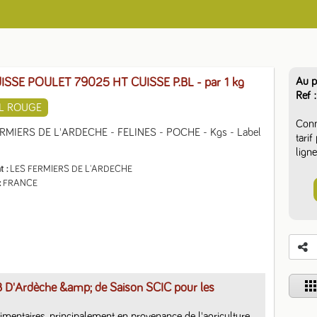
Au p
ISSE POULET 79025 HT CUISSE P.BL
- par 1 kg
Ref
L ROUGE
Conn
RMIERS DE L'ARDECHE - FELINES - POCHE - Kgs - Label 
tari
ligne
t
LES FERMIERS DE L'ARDECHE
FRANCE
app
B D'Ardèche &amp; de Saison SCIC pour les
limentaires, principalement en provenance de l'agriculture 