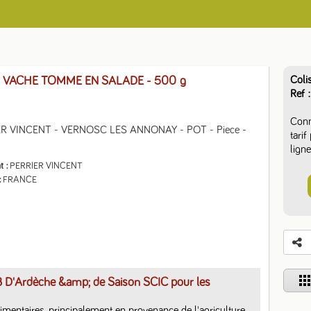
Coli
 VACHE TOMME EN SALADE
- 500 g
Ref
Conn
R VINCENT - VERNOSC LES ANNONAY - POT - Piece - 
tari
ligne
t
PERRIER VINCENT
FRANCE
app
B D'Ardèche &amp; de Saison SCIC pour les
limentaires, principalement en provenance de l'agriculture 