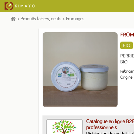
>
Produits laitiers, oeufs
>
Fromages
FROM
BIO
PERRIE
BIO
Fabrican
Origine
Catalogue en ligne B2
professionnels
Distribution de produits a