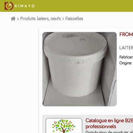
>
Produits laitiers, oeufs
>
Faisselles
FROM 
LAITER
Fabrican
Origine
Catalogue en ligne B2
professionnels
Distribution de produits a