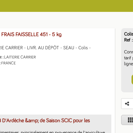
Coli
FRAIS FAISSELLE 451
- 5 kg
Ref
IE CARRIER - LIVR. AU DÉPÔT - SEAU - Colis -
Conn
t
LAITERIE CARRIER
tari
FRANCE
ligne
app
B D'Ardèche &amp; de Saison SCIC pour les
limentaires, principalement en provenance de l'agriculture 