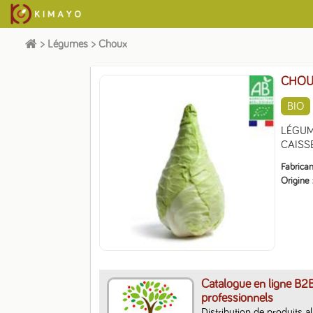
>
Légumes
>
Choux
CHOU
BIO
LÉGUM
CAISSE
Fabrican
Origine
Catalogue en ligne B2
professionnels
Distribution de produits a