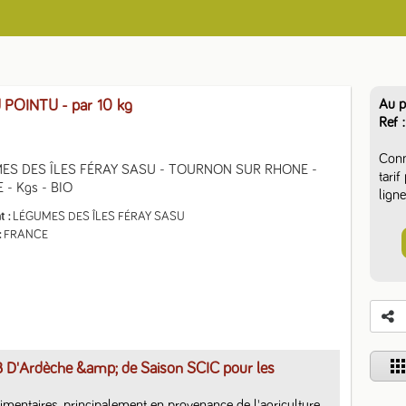
Au p
 POINTU
- par 10 kg
Ref
Conn
ES DES ÎLES FÉRAY SASU - TOURNON SUR RHONE - 
tari
 - Kgs - BIO
ligne
t
LÉGUMES DES ÎLES FÉRAY SASU
FRANCE
app
B D'Ardèche &amp; de Saison SCIC pour les
limentaires, principalement en provenance de l'agriculture 