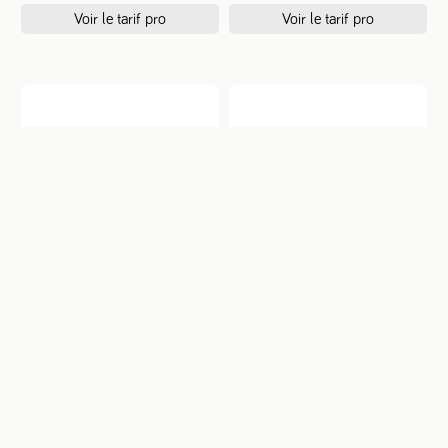
CRÈME DESSERT BREBIS
CRÈME DESSERT BREBIS
CAFÉ - 380 g
CHOCOLAT VALRHONA -
380 g
Voir le tarif pro
Voir le tarif pro