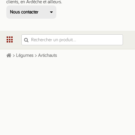
clients, en Ardèche et ailleurs.
Nous contacter
scic.dads@gmail.com
+33 6 33 55 23 65
>
Légumes
>
Artichauts