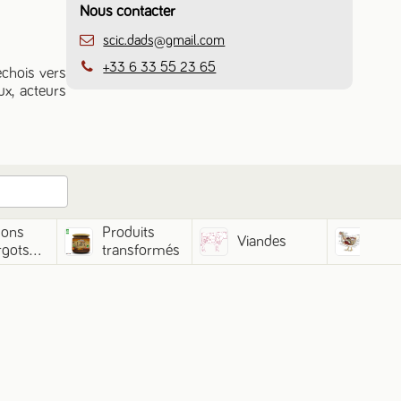
Nous contacter
scic.dads@gmail.com
+33 6 33 55 23 65
échois vers
ux, acteurs
sons
Produits
Viandes
Volai
rgots
transformés
uilles