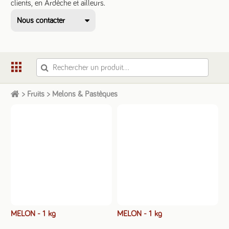
clients, en Ardèche et ailleurs.
Nous contacter
scic.dads@gmail.com
+33 6 33 55 23 65
>
Fruits
>
Melons & Pastèques
MELON - 1 kg
MELON - 1 kg
Voir le tarif pro
Voir le tarif pro